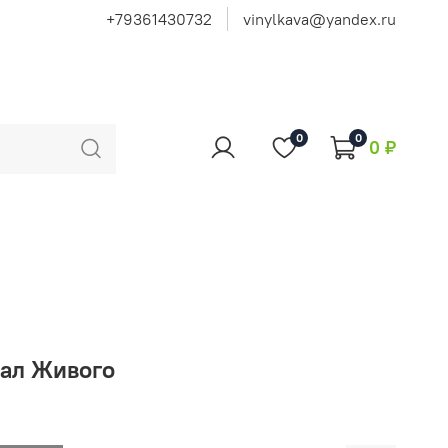
+79361430732
vinylkava@yandex.ru
0
0
0 ₽
нал Живого