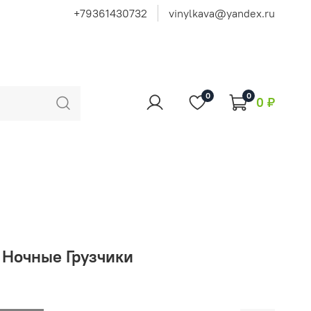
+79361430732
vinylkava@yandex.ru
0
0
0 ₽
 Ночные Грузчики