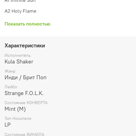
A2 Holy Flame
A3 Death Of Democracy
Показать полностью
A4 Love B (With U)
A5 Here Come My Demons
Характеристики
B1 33 Crows
Исполнитель
Kula Shaker
B2 Oh Mary
Жанр
B3 High Noon
Инди / Брит Поп
Лейбл
B4 Hari Bol (The Sweetest Sweet)
Strange F.O.L.K.
B5 Get Right Get Ready
Состояние КОНВЕРТА
Mint (M)
B6 Mountain Lifter
Тип Носителя
LP
Состояние ВИНИЛА