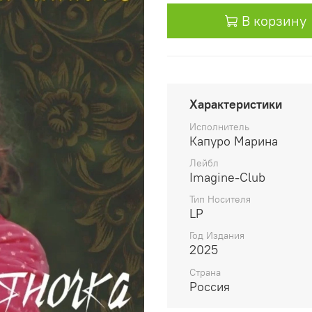
В корзину
Характеристики
Исполнитель
Капуро Марина
Лейбл
Imagine-Club
Тип Носителя
LP
Год Издания
2025
Страна
Россия