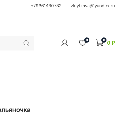
+79361430732
vinylkava@yandex.ru
0
0
0 ₽
альяночка