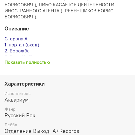
БОРИСОВИЧ ), ЛИБО КАСАЕТСЯ ДЕЯТЕЛЬНОСТИ
ИНОСТРАННОГО АГЕНТА (ГРЕБЕНЩИКОВ БОРИС
БОРИСОВИЧ ).
Описание
Сторона А
1. портал (вход)
2. Ворожба
3. Вино Из Песка
Показать полностью
4. Не Выходи За Дверь
5. Агатина Песня
6. Великий Змей
7. Дом Всех Святых
Характеристики
8. Обида
Исполнитель
Сторона Б
Аквариум
9. Сюрприз
Жанр
10. Учение — Свет
Русский Рок
11. Еретик
12. Королям Листопада
Лейбл
13. Махамайя
Отделение Выход, A+Records
14. Я Не Я